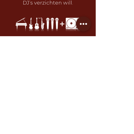
DJ’s verzichten will.
Mehr Erfahren
Das sagen unsere
Kunden.
Vertrauen Sie der Meinung vieler
zufri
edener Veranstalter &
Brautpaare.