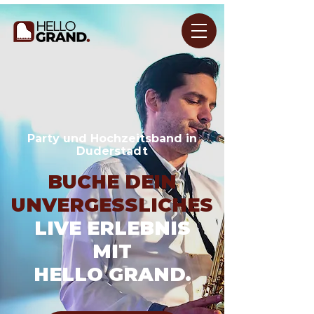
Party und Hochzeitsband in
Duderstadt
BUCHE DEIN
UNVERGESSLICHES
LIVE ERLEBNIS
MIT
HELLO GRAND.