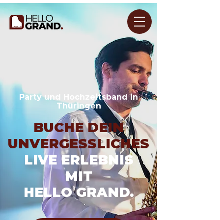
Party und Hochzeitsband in
Thüringen
BUCHE DEIN
UNVERGESSLICHES
LIVE ERLEBNIS
MIT
HELLO GRAND.