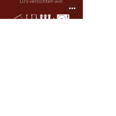
DJ’s verzichten will.
Mehr Erfahren
Das sagen unsere
Kunden.
Vertrauen Sie der Meinung vieler
zufri
edener Veranstalter &
Brautpaare.